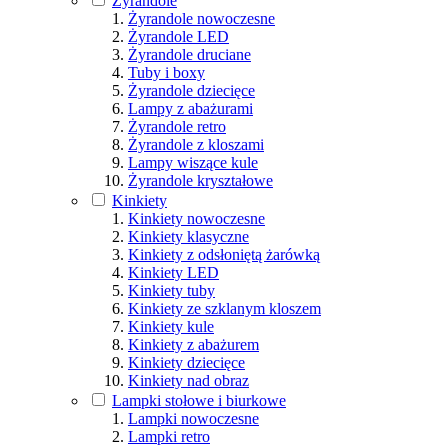
Żyrandole
Żyrandole nowoczesne
Żyrandole LED
Żyrandole druciane
Tuby i boxy
Żyrandole dziecięce
Lampy z abażurami
Żyrandole retro
Żyrandole z kloszami
Lampy wiszące kule
Żyrandole kryształowe
Kinkiety
Kinkiety nowoczesne
Kinkiety klasyczne
Kinkiety z odsłoniętą żarówką
Kinkiety LED
Kinkiety tuby
Kinkiety ze szklanym kloszem
Kinkiety kule
Kinkiety z abażurem
Kinkiety dziecięce
Kinkiety nad obraz
Lampki stołowe i biurkowe
Lampki nowoczesne
Lampki retro