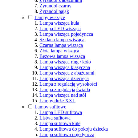
Żyrandol z abażurami
Żyrandol czarny
Żyrandol pająk
Lampy wiszące
Lampa wisząca kula
Lampa LED wisząca
Lampa wisząca pojedyncza
Szklana lampa wisząca
Czarna lampa wisząca
Złota lampa wisząca
Beżowa lampa wisząca
Lampa wisząca ring / koło
Lampa wisząca klasyczna
Lampa wisząca z abażurami
Lampa wisząca dziecięca
Lampa z regulacją wysokości
Lampa z regulacją światła
Lampa wisząca nad stół
Lampy duże XXL
Lampy sufitowe
Lampa LED sufitowa
Listwa sufitowa
Lampa sufitowa kule
Lampa sufitowa do pokoju dziecka
Lampa sufitowa pojedyncza