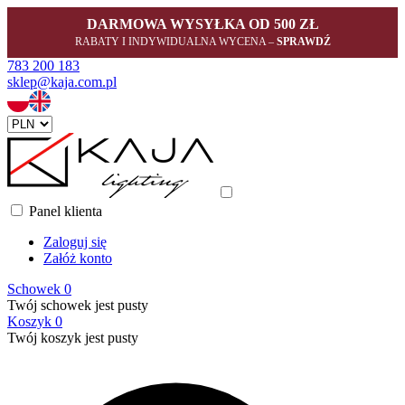
DARMOWA WYSYŁKA OD 500 ZŁ
RABATY I INDYWIDUALNA WYCENA –
SPRAWDŹ
783 200 183
sklep@kaja.com.pl
Panel klienta
Zaloguj się
Załóż konto
Schowek
0
Twój schowek jest pusty
Koszyk
0
Twój koszyk jest pusty