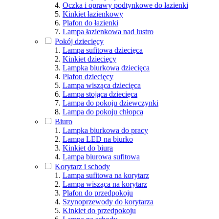
Oczka i oprawy podtynkowe do łazienki
Kinkiet łazienkowy
Plafon do łazienki
Lampa łazienkowa nad lustro
Pokój dziecięcy
Lampa sufitowa dziecięca
Kinkiet dziecięcy
Lampka biurkowa dziecięca
Plafon dziecięcy
Lampa wisząca dziecięca
Lampa stojąca dziecięca
Lampa do pokoju dziewczynki
Lampa do pokoju chłopca
Biuro
Lampka biurkowa do pracy
Lampa LED na biurko
Kinkiet do biura
Lampa biurowa sufitowa
Korytarz i schody
Lampa sufitowa na korytarz
Lampa wisząca na korytarz
Plafon do przedpokoju
Szynoprzewody do korytarza
Kinkiet do przedpokoju