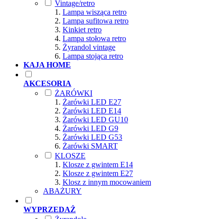
Vintage/retro
Lampa wisząca retro
Lampa sufitowa retro
Kinkiet retro
Lampa stołowa retro
Żyrandol vintage
Lampa stojąca retro
KAJA HOME
AKCESORIA
ŻARÓWKI
Żarówki LED E27
Żarówki LED E14
Żarówki LED GU10
Żarówki LED G9
Żarówki LED G53
Żarówki SMART
KLOSZE
Klosze z gwintem E14
Klosze z gwintem E27
Klosz z innym mocowaniem
ABAŻURY
WYPRZEDAŻ