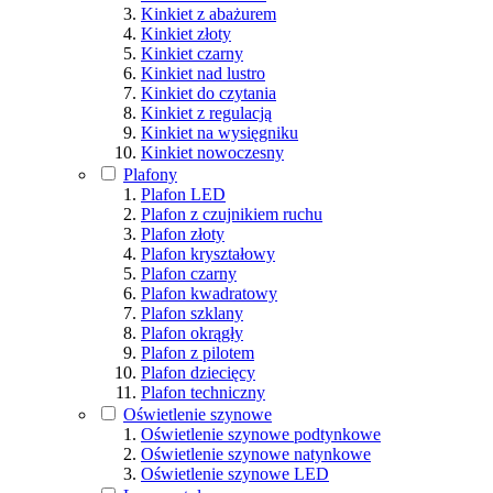
Kinkiet z abażurem
Kinkiet złoty
Kinkiet czarny
Kinkiet nad lustro
Kinkiet do czytania
Kinkiet z regulacją
Kinkiet na wysięgniku
Kinkiet nowoczesny
Plafony
Plafon LED
Plafon z czujnikiem ruchu
Plafon złoty
Plafon kryształowy
Plafon czarny
Plafon kwadratowy
Plafon szklany
Plafon okrągły
Plafon z pilotem
Plafon dziecięcy
Plafon techniczny
Oświetlenie szynowe
Oświetlenie szynowe podtynkowe
Oświetlenie szynowe natynkowe
Oświetlenie szynowe LED