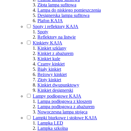
Złota lampa sufitowa
Lampa do niskiego pomieszczenia
Designerska lampa sufitowa
Plafon KAJA
Spoty i reflektory KAJA
Spoty
Reflektory na listwie
Kinkiety KAJA
Kinkiet szklany
Kinkiet z abażurem
Kinkiet kule
Czarny kinkiet
Biały kinkiet
Beżowy kinkiet
Złoty kinkiet
Kinkiet dwupunktowy
Kinkiet designerski
Lampy podłogowe KAJA
Lampa podłogowa z kloszem
Lampa podłogowa z abażurem
Nowoczesna lampa stojąca
Lampki biurkowe i stołowe KAJA
Lampka LED
Lampka szkolna