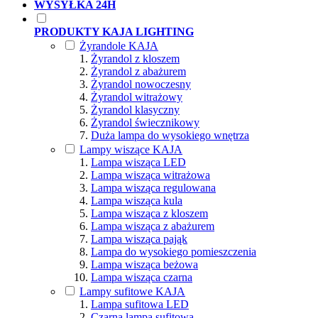
WYSYŁKA 24H
PRODUKTY KAJA LIGHTING
Żyrandole KAJA
Żyrandol z kloszem
Żyrandol z abażurem
Żyrandol nowoczesny
Żyrandol witrażowy
Żyrandol klasyczny
Żyrandol świecznikowy
Duża lampa do wysokiego wnętrza
Lampy wiszące KAJA
Lampa wisząca LED
Lampa wisząca witrażowa
Lampa wisząca regulowana
Lampa wisząca kula
Lampa wisząca z kloszem
Lampa wisząca z abażurem
Lampa wisząca pająk
Lampa do wysokiego pomieszczenia
Lampa wisząca beżowa
Lampa wisząca czarna
Lampy sufitowe KAJA
Lampa sufitowa LED
Czarna lampa sufitowa