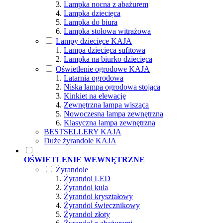
Lampka nocna z abażurem
Lampka dziecięca
Lampka do biura
Lampka stołowa witrażowa
Lampy dziecięce KAJA
Lampa dziecięca sufitowa
Lampka na biurko dziecięca
Oświetlenie ogrodowe KAJA
Latarnia ogrodowa
Niska lampa ogrodowa stojąca
Kinkiet na elewację
Zewnętrzna lampa wisząca
Nowoczesna lampa zewnętrzna
Klasyczna lampa zewnętrzna
BESTSELLERY KAJA
Duże żyrandole KAJA
OŚWIETLENIE WEWNĘTRZNE
Żyrandole
Żyrandol LED
Żyrandol kula
Żyrandol kryształowy
Żyrandol świecznikowy
Żyrandol złoty