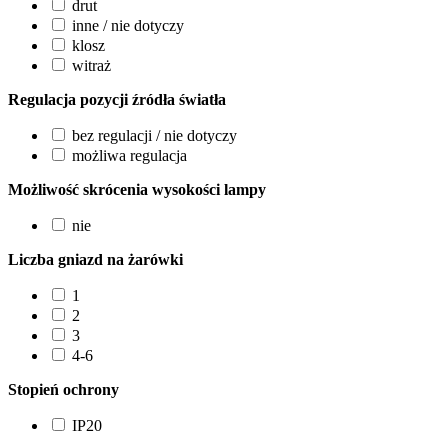
drut
inne / nie dotyczy
klosz
witraż
Regulacja pozycji źródła światła
bez regulacji / nie dotyczy
możliwa regulacja
Możliwość skrócenia wysokości lampy
nie
Liczba gniazd na żarówki
1
2
3
4-6
Stopień ochrony
IP20