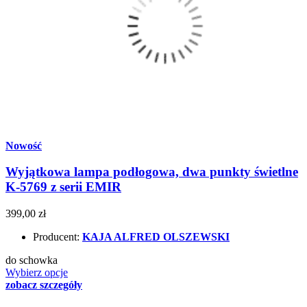
Nowość
Wyjątkowa lampa podłogowa, dwa punkty świetlne
K-5769 z serii EMIR
399,00 zł
Producent:
KAJA ALFRED OLSZEWSKI
do schowka
Wybierz opcje
zobacz szczegóły