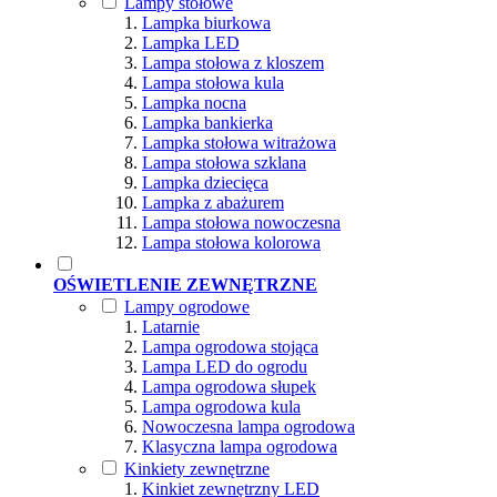
Lampy stołowe
Lampka biurkowa
Lampka LED
Lampa stołowa z kloszem
Lampa stołowa kula
Lampka nocna
Lampka bankierka
Lampka stołowa witrażowa
Lampa stołowa szklana
Lampka dziecięca
Lampka z abażurem
Lampa stołowa nowoczesna
Lampa stołowa kolorowa
OŚWIETLENIE ZEWNĘTRZNE
Lampy ogrodowe
Latarnie
Lampa ogrodowa stojąca
Lampa LED do ogrodu
Lampa ogrodowa słupek
Lampa ogrodowa kula
Nowoczesna lampa ogrodowa
Klasyczna lampa ogrodowa
Kinkiety zewnętrzne
Kinkiet zewnętrzny LED